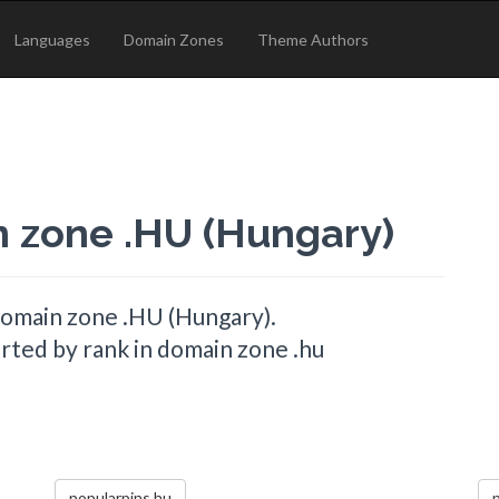
Languages
Domain Zones
Theme Authors
n zone .HU (Hungary)
domain zone .HU (Hungary).
rted by rank in domain zone .hu
popularpins.hu