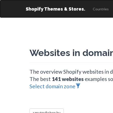
Shopify Themes & Stores.
Countries
Websites in domai
The overview Shopify websites in 
The best
141 websites
examples so
Select domain zone
szputnyikshop.hu