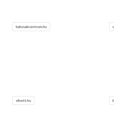
babzsakcentrum.hu
silnett.hu