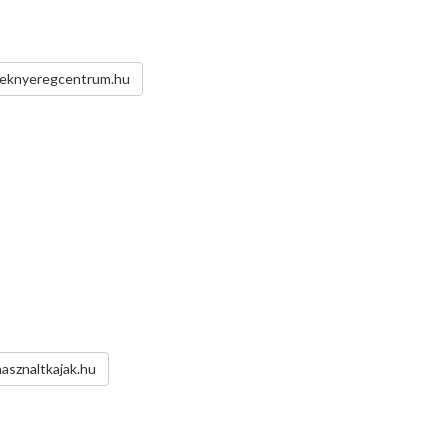
feknyeregcentrum.hu
hasznaltkajak.hu