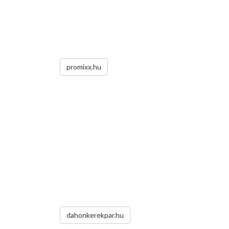
promixx.hu
dahonkerekpar.hu