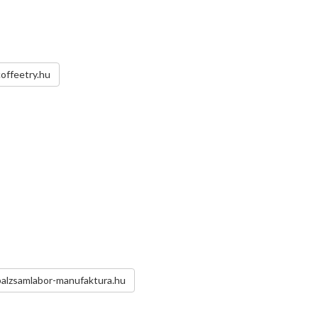
coffeetry.hu
balzsamlabor-manufaktura.hu